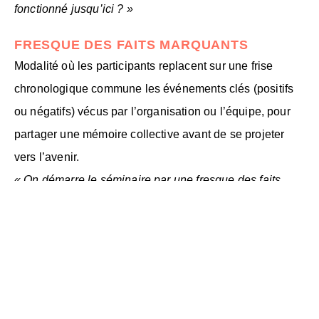
fonctionné jusqu’ici ? »
FRESQUE DES FAITS MARQUANTS
Modalité où les participants replacent sur une frise
chronologique commune les événements clés (positifs
ou négatifs) vécus par l’organisation ou l’équipe, pour
partager une mémoire collective avant de se projeter
vers l’avenir.
« On démarre le séminaire par une fresque des faits
marquants des trois dernières années. »
DESIGN FICTION
Modalité d’animation qui invite les participants à se
projeter et à imaginer un futur possible pour innover et
repenser les pratiques.