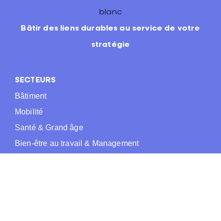
Bâtir des liens durables au service de votre
stratégie
SECTEURS
Bâtiment
Mobilité
Santé & Grand âge
Bien-être au travail & Management
Environnement & Biodiversité
EXPERTISES
Accompagnement du changement
Conseil stratégique en formation & ingénierie