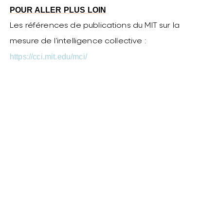
POUR ALLER PLUS LOIN
Les références de publications du MIT sur la
mesure de l’intelligence collective :
https://cci.mit.edu/mci/
Faciliter
l'apprentissage !
Alezzi vous accompagne depuis 11 ans partout
en France.
Contactez-nous