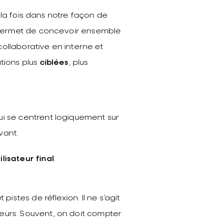
 la fois dans notre façon de
permet de concevoir ensemble
ollaborative en interne et
tions plus
ciblées
, plus
ui se centrent logiquement sur
vant.
lisateur final
.
 pistes de réflexion. Il ne s’agit
eurs. Souvent, on doit compter