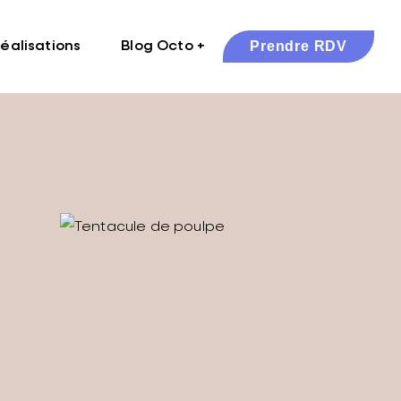
Prendre RDV
éalisations
Blog Octo +