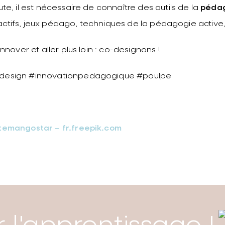
e, il est nécessaire de connaître des outils de la
pédag
eractifs, jeux pédago, techniques de la pédagogie active,
nover et aller plus loin : co-designons !
design #innovationpedagogique #poulpe
temangostar – fr.freepik.com