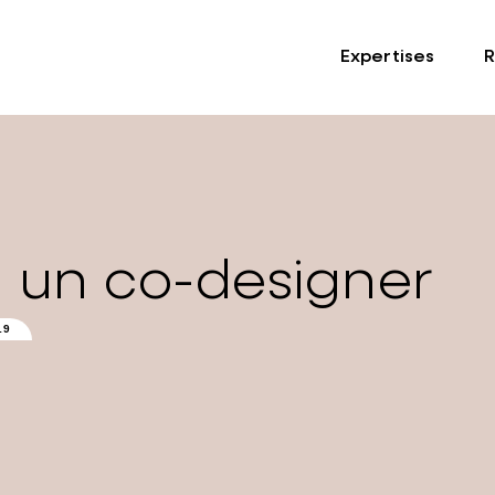
Expertises
R
, un co-designer
19