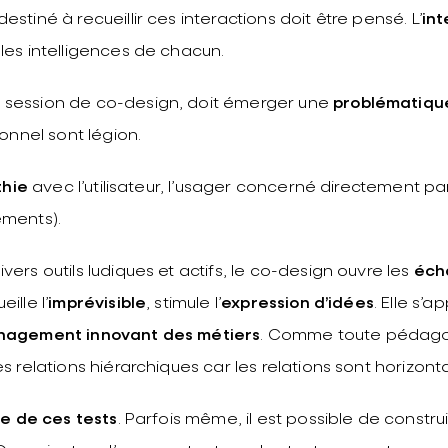
stiné à recueillir ces interactions doit être pensé. L’
int
les intelligences de chacun.
 session de co-design, doit émerger une
problématique
ionnel sont légion.
thie
avec l’utilisateur, l’usager concerné directement par 
ements).
ers outils ludiques et actifs, le co-design ouvre les
éch
ille l’
imprévisible
, stimule l’
expression d’idées
. Elle s’
management innovant des métiers
. Comme toute pédagog
s relations hiérarchiques car les relations sont horizonta
e de ces tests
. Parfois même, il est possible de const