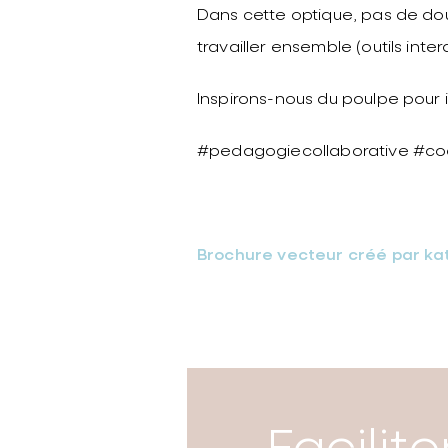
Dans cette optique, pas de dout
travailler ensemble (outils int
Inspirons-nous du poulpe pour in
#pedagogiecollaborative #co
Brochure vecteur créé par ka