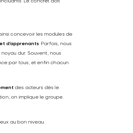
oncluants. Le concret doit
ainsi concevoir les modules de
 et d’apprenants
. Parfois, nous
n noyau dur. Souvent, nous
nce par tous, et enfin chacun
ement
des acteurs dès le
tion, on implique le groupe.
jeux au bon niveau.