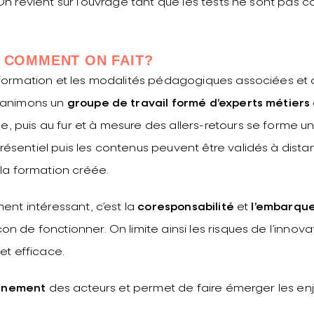
On revient sur l’ouvrage tant que les tests ne sont pas c
, COMMENT ON FAIT?
 formation et les modalités pédagogiques associées et 
t animons un
groupe de travail formé d’experts métiers
 puis au fur et à mesure des allers-retours se forme u
ésentiel puis les contenus peuvent être validés à dista
 la formation créée.
ment intéressant, c’est la
coresponsabilité
et
l’embarqu
n de fonctionner. On limite ainsi les risques de l’innova
et efficace.
ignement
des acteurs et permet de faire émerger les en