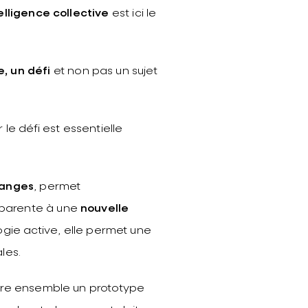
elligence collective
est ici le
, un défi
et non pas un sujet
le défi est essentielle
anges
, permet
apparente à une
nouvelle
ie active, elle permet une
les.
ruire ensemble un prototype